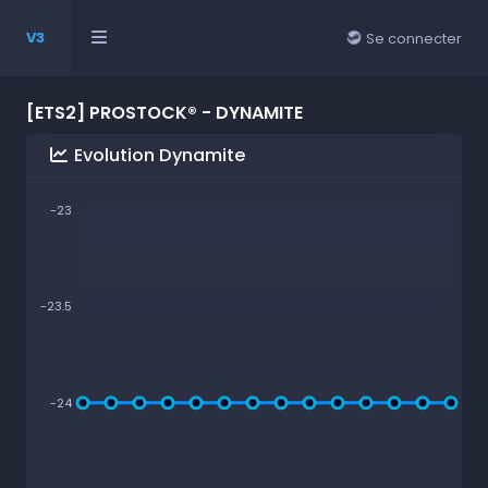
V3
Se connecter
[ETS2] PROSTOCK® - DYNAMITE
Evolution Dynamite
-23
-23.5
-24