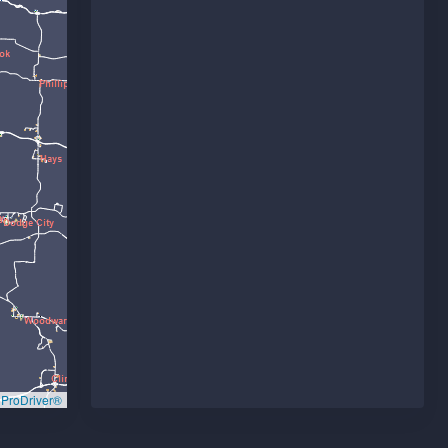
ProDriver®