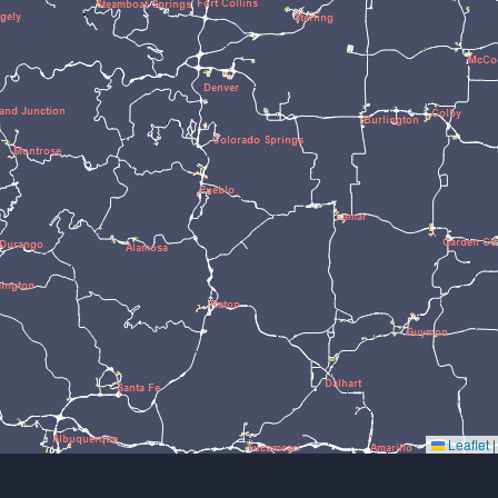
Leaflet
|