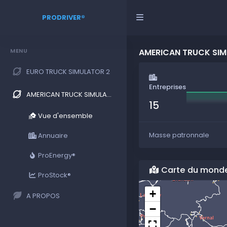
PRODRIVER®
MENU
AMERICAN TRUCK SI
EURO TRUCK SIMULATOR 2
Entreprises
AMERICAN TRUCK SIMULATOR
15
Vue d'ensemble
Masse patronnale
Annuaire
ProEnergy®
Carte du mond
ProStock®
+
A PROPOS
−