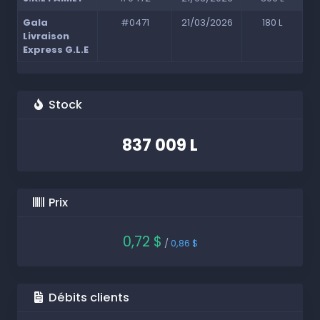
Gala
#0471
21/03/2026
180 L
Livraison
Express G.L.E
Stock
837 009 L
Prix
0,72 $
/
0,86 $
Débits clients