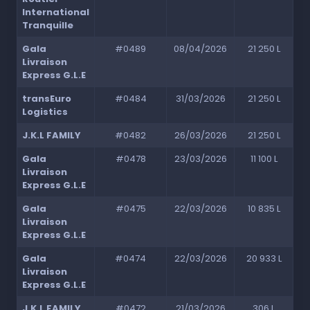
International
Tranquille
Gala
#0489
08/04/2026
21 250 L
Livraison
Express G.L.E
transEuro
#0484
31/03/2026
21 250 L
Logistics
J.K.L FAMILY
#0482
26/03/2026
21 250 L
Gala
#0478
23/03/2026
11 100 L
Livraison
Express G.L.E
Gala
#0475
22/03/2026
10 835 L
Livraison
Express G.L.E
Gala
#0474
22/03/2026
20 933 L
Livraison
Express G.L.E
J.K.L FAMILY
#0472
21/03/2026
306 L