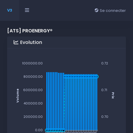
V3
Se connecter
[ATS] PROENERGY®
Evolution
1000000.00
0.72
800000.00
600000.00
0.71
Volume
Prix
400000.00
200000.00
0.70
0.00