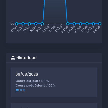
100
28/07
29/07
30/07
31/07
01/08
02/08
03/08
04/08
05/08
06/08
07/08
08/08
27/07
09/08
Historique
09/08/2026
Cours du jour :
100 %
Cours précédent :
100 %
0 %