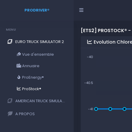
PRODRIVER®
MENU
[ETS2] PROSTOCK® -
Evolution Chlor
EURO TRUCK SIMULATOR 2
Vue d'ensemble
-40
Annuaire
ProEnergy®
-40.5
ProStock®
AMERICAN TRUCK SIMULATOR
-41
A PROPOS