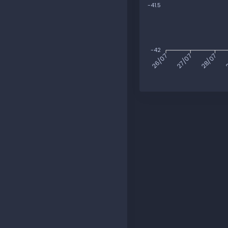
-41.5
-42
27/07
28/07
2
26/07