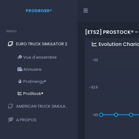
PRODRIVER®
MENU
[ETS2] PROSTOCK® -
Evolution Chari
EURO TRUCK SIMULATOR 2
Vue d'ensemble
-32
Annuaire
ProEnergy®
-32.5
ProStock®
AMERICAN TRUCK SIMULATOR
-33
A PROPOS