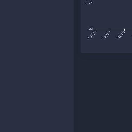
-32.5
-33
29/07
30/07
28/07