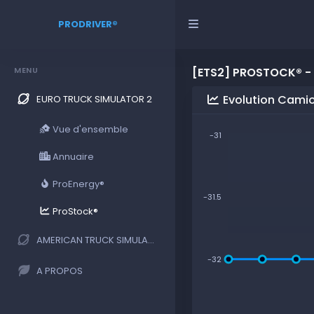
PRODRIVER®
MENU
[ETS2] PROSTOCK® -
Evolution Cami
EURO TRUCK SIMULATOR 2
Vue d'ensemble
-31
Annuaire
ProEnergy®
-31.5
ProStock®
AMERICAN TRUCK SIMULATOR
-32
A PROPOS