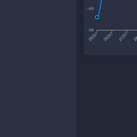
-60
-65
26/07
27/07
28
25/07