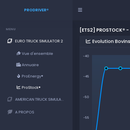
PRODRIVER®
MENU
[ETS2] PROSTOCK® -
Evolution Bovin
EURO TRUCK SIMULATOR 2
Vue d'ensemble
-40
Annuaire
ProEnergy®
-45
ProStock®
-50
AMERICAN TRUCK SIMULATOR
A PROPOS
-55