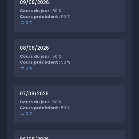
09/08/2026
Cours du jour :
50 %
Cours précédent :
50 %
0 %
08/08/2026
Cours du jour :
50 %
Cours précédent :
50 %
0 %
07/08/2026
Cours du jour :
50 %
Cours précédent :
50 %
0 %