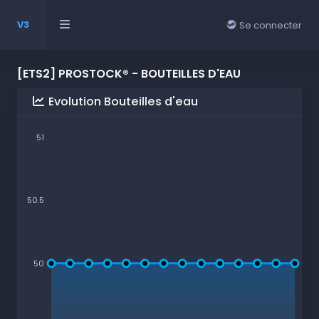
V3
Se connecter
[ETS2] PROSTOCK® - BOUTEILLES D'EAU
Evolution Bouteilles d'eau
51
50.5
50