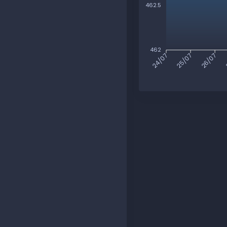
462.5
462
25/07
26/07
24/07