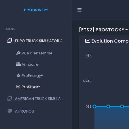
PRODRIVER®
MENU
[ETS2] PROSTOCK® -
Evolution Compr
EURO TRUCK SIMULATOR 2
Vue d'ensemble
464
Annuaire
ProEnergy®
463.5
ProStock®
AMERICAN TRUCK SIMULATOR
463
A PROPOS