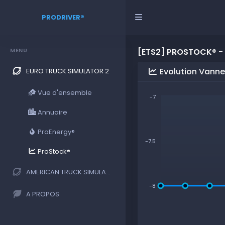
PRODRIVER®
MENU
[ETS2] PROSTOCK® -
Evolution Vanne
EURO TRUCK SIMULATOR 2
Vue d'ensemble
-7
Annuaire
ProEnergy®
-7.5
ProStock®
AMERICAN TRUCK SIMULATOR
-8
A PROPOS