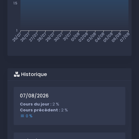
1.5
1
26/07
27/07
28/07
29/07
30/07
31/07
01/08
02/08
03/08
04/08
05/08
06/08
25/07
07/08
Historique
07/08/2026
Cours du jour :
2 %
Cours précédent :
2 %
0 %