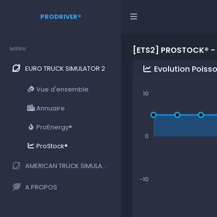
PRODRIVER®
MENU
[ETS2] PROSTOCK® -
Evolution Poiss
EURO TRUCK SIMULATOR 2
Vue d'ensemble
10
Annuaire
ProEnergy®
0
ProStock®
AMERICAN TRUCK SIMULATOR
-10
A PROPOS