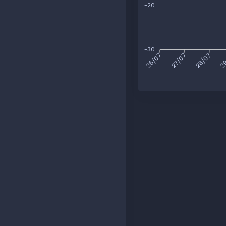
-20
-30
27/07
28/07
29
26/07