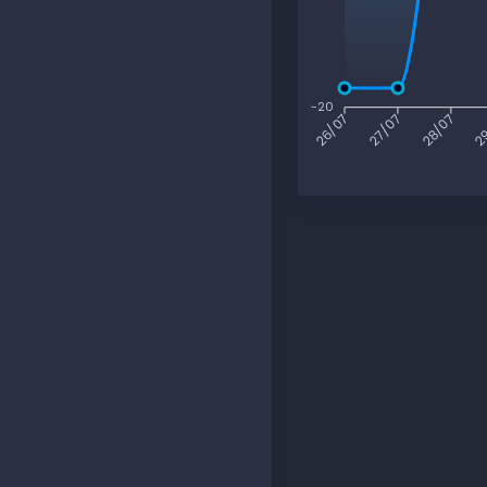
-20
27/07
28/07
2
26/07