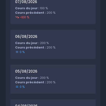
07/08/2026
Cours du jour :
100 %
Cours précédent :
200 %
-100 %
06/08/2026
Cours du jour :
200 %
Cours précédent :
200 %
0 %
05/08/2026
Cours du jour :
200 %
Cours précédent :
200 %
0 %