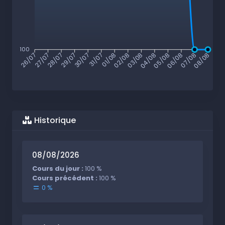
100
27/07
28/07
29/07
30/07
31/07
01/08
02/08
03/08
04/08
05/08
06/08
07/08
26/07
08/08
Historique
08/08/2026
Cours du jour :
100 %
Cours précédent :
100 %
0 %