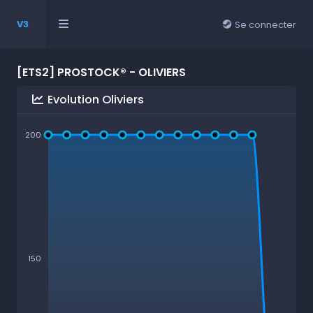
V3
Se connecter
[ETS2] PROSTOCK® - OLIVIERS
Evolution Oliviers
200
150