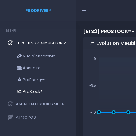
PRODRIVER®
MENU
[ETS2] PROSTOCK® -
Evolution Meub
EURO TRUCK SIMULATOR 2
Vue d'ensemble
-9
Annuaire
ProEnergy®
-9.5
ProStock®
AMERICAN TRUCK SIMULATOR
-10
A PROPOS