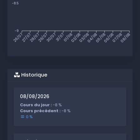
-8.5
-9
27/07
28/07
29/07
30/07
31/07
01/08
02/08
03/08
04/08
05/08
06/08
07/08
26/07
08/08
Historique
08/08/2026
Cours du jour :
-8 %
Cours précédent :
-8 %
0 %