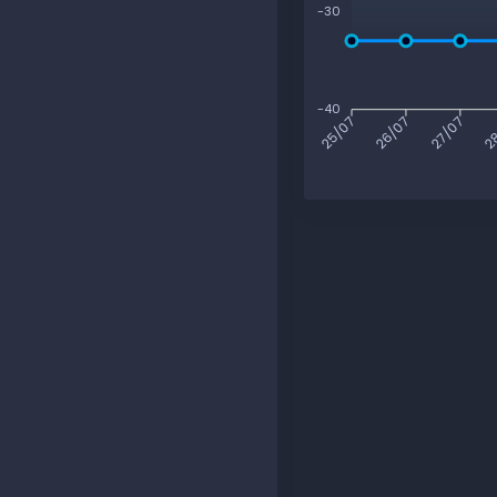
-30
-40
26/07
27/07
28
25/07