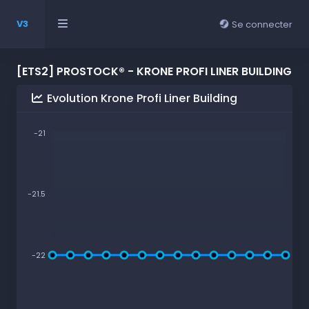
V3
Se connecter
[ETS2] PROSTOCK® - KRONE PROFI LINER BUILDING
Evolution Krone Profi Liner Building
-21
-21.5
-22