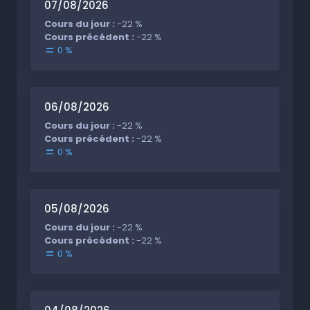
07/08/2026
Cours du jour :
-22 %
Cours précédent :
-22 %
0 %
06/08/2026
Cours du jour :
-22 %
Cours précédent :
-22 %
0 %
05/08/2026
Cours du jour :
-22 %
Cours précédent :
-22 %
0 %