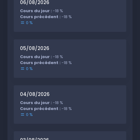
06/08/2026
Cours du jour :
-18 %
Cours précédent :
-18 %
0 %
05/08/2026
Cours du jour :
-18 %
Cours précédent :
-18 %
0 %
04/08/2026
Cours du jour :
-18 %
Cours précédent :
-18 %
0 %